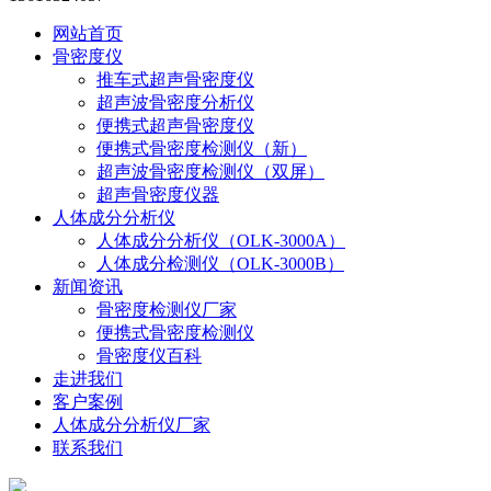
网站首页
骨密度仪
推车式超声骨密度仪
超声波骨密度分析仪
便携式超声骨密度仪
便携式骨密度检测仪（新）
超声波骨密度检测仪（双屏）
超声骨密度仪器
人体成分分析仪
人体成分分析仪（OLK-3000A）
人体成分检测仪（OLK-3000B）
新闻资讯
骨密度检测仪厂家
便携式骨密度检测仪
骨密度仪百科
走进我们
客户案例
人体成分分析仪厂家
联系我们