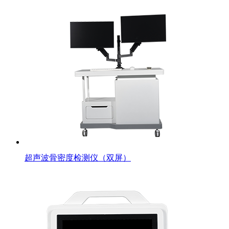
超声波骨密度检测仪（双屏）