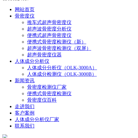
网站首页
骨密度仪
推车式超声骨密度仪
超声波骨密度分析仪
便携式超声骨密度仪
便携式骨密度检测仪（新）
超声波骨密度检测仪（双屏）
超声骨密度仪器
人体成分分析仪
人体成分分析仪（OLK-3000A）
人体成分检测仪（OLK-3000B）
新闻资讯
骨密度检测仪厂家
便携式骨密度检测仪
骨密度仪百科
走进我们
客户案例
人体成分分析仪厂家
联系我们