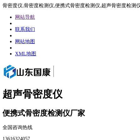
骨密度仪,骨密度检测仪,便携式骨密度检测仪,超声骨密度检测
网站导航
联系我们
网站地图
XML地图
超声骨密度仪
便携式骨密度检测仪厂家
全国咨询热线
13616324057