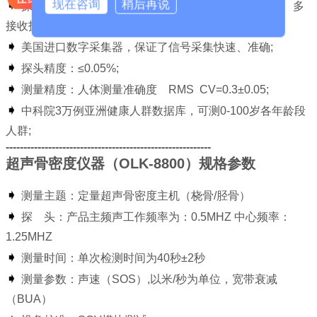
现在咨询
稍后再说
➧
探头：引进美国通用超声晶体探头技术，探头多发射、多
接收技术，确保准确测量检测者骨质情况
;
➧
美国进口数字采集器，保证了信号采集快速、准确
;
➧
探头精度：≤0.05%
;
➧
测量精度：人体测量准确度 RMS CV=0.3±0.05
;
➧
中科院3万例亚洲健康人群数据库，可测0-100岁各年龄段
人群
;
----------------------------------------------------------
超声骨密度仪器（OLK-8800）规格参数
➧
测量主题：定量超声骨密度主机（桡骨/胫骨）
➧
探 头：产品主频声工作频率为：0.5MHZ 中心频率：
1.25MHZ
➧
测量时间：单次检测时间为40秒±2秒
➧
测量参数：声速（SOS）,以米/秒为单位，宽带衰减
（BUA）