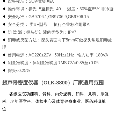
➧
设备校准：SQV模块测试
➧
操作环境：摄氏+5至摄氏±40 湿度：30%至85% 非冷凝
➧
安全标准：GB9706.1,GB9706.9,GB9706.15
➧
安全分类：I类BF型号 执行企业标准附录A
➧
防 泼 溅：探头防进液的类型为：IP×7
➧
消毒或灭菌方法：探头表面向下5mm可做探头常规消毒处
理
➧
使用电源：AC220±22V 50Hz±1Hz 输入功率 180VA
➧
测量准确度：体测量准确度RMS CV=0.35至±0.05
➧
探头≤0.25%
----------------------------------------------------------
超声骨密度仪器（OLK-8800）厂家适用范围
各级医院功能科、骨科、内分泌科、妇科、儿科、康复
科、老年医学科、体检中心及体育健身事业、医药科研单
位......