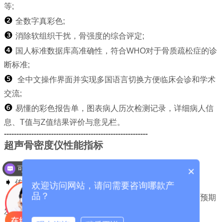
等
;
❷
全数字真彩色
;
❸
消除软组织干扰，骨强度的综合评定
;
❹
国人标准数据库高准确性，符合WHO对于骨质疏松症的诊
断标准
;
❺
全中文操作界面并实现多国语言切换方便临床会诊和学术
交流
;
❻
易懂的彩色报告单，图表病人历次检测记录，详细病人信
息、T值与Z值结果评价与意见栏。
----------------------------------------------------------
超声骨密度仪性能指标
➧
超声扫描：超声多发射、多接收技术
;
可以介绍下你们的产品么？
×
➧
传导方式：全干式
;
欢迎访问网站，请问需要咨询哪款产
品？
➧
诊断分析：T值， Z值， %比值, 骨质量指数，骨龄，预期
发生骨质疏松的年龄,相对骨折风险等
;