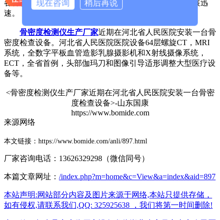
现在咨询
稍后再说
各种诊治工作在全省形成了强大的力量，普外科专业发展迅
速。
骨密度检测仪生产厂家
近期在
河北省人民医院
安装一台骨
密度检查设备。
河北省人民医院医院设备64层螺旋CT，MRI
系统，全数字平板血管造影乳腺摄影机和X射线摄像系统，
ECT，全省首例，头部伽玛刀和图像引导适形调整大型医疗设
备等。
<
骨密度检测仪生产厂家近期在
河北省人民医院
安装一台骨密
度检查设备
>-山东国康
https://www.bomide.com
来源网络
本文链接：https://www.bomide.com/anli/897.html
厂家咨询电话：13626329298（微信同号）
本篇文章网址：
/index.php?m=home&c=View&a=index&aid=897
本站声明:网站部分内容及图片来源于网络,本站只提供存储，
如有侵权,请联系我们,QQ: 325925638 ，我们将第一时间删除!