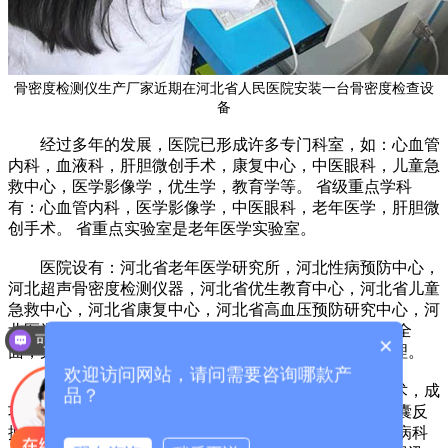
骨密度检测仪生产厂家近期在河北省人民医院安装一台骨密度检查设
备
经过多年的发展，医院已形成许多专门科室，如：心血管
内科，血液科，肝胆微创手术，康复中心，中医眼科，儿童急
救中心，医学影像学，优生学，教育学等。 省级重点学科
有：心血管内科，医学影像学，中医眼科，老年医学，肝胆微
创手术。 省重点实验室是老年医学实验室。
医院设有：河北省老年医学研究所，河北性病预防中心，
河北超声骨密度检测仪器，河北省优生教育中心，河北省儿童
急救中心，河北省康复中心，河北省高血压预防研究中心，河
北医学影像中心。 在深化医院改革后，医院的工作更加全
可以介绍下你们的产品么？
×
面，完整，专业设置和科室规模也进行了调整，更加合理。
欢迎访问网站，请问需要咨询哪款产
心脏病诊断和治疗中心已完成了数千次心脏介入手术，成
品？
功率高，并发症少。 配备大型数字减影机，主动脉内球囊反
搏和血管内超声等现代化设备，居国内先进水平。 老年病科