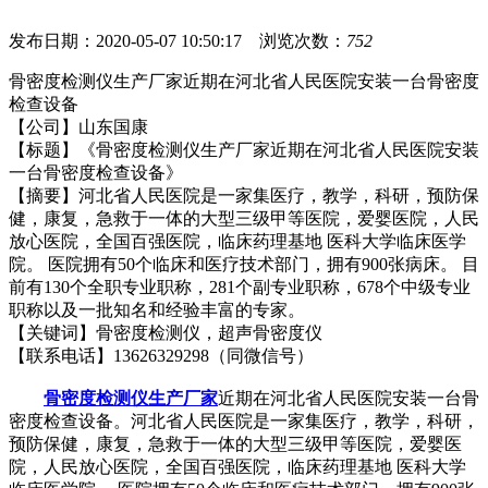
发布日期：2020-05-07 10:50:17 浏览次数：
752
骨密度检测仪生产厂家近期在
河北省人民医院
安装一台骨密度
检查设备
【公司】山东国康
【标题】《
骨密度检测仪生产厂家近期在
河北省人民医院
安装
一台骨密度检查设备
》
【摘要】
河北省人民医院是一家集医疗，教学，科研，预防保
健，康复，急救于一体的大型三级甲等医院，爱婴医院，人民
放心医院，全国百强医院，临床药理基地 医科大学临床医学
院。 医院拥有50个临床和医疗技术部门，拥有900张病床。 目
前有130个全职专业职称，281个副专业职称，678个中级专业
职称以及一批知名和经验丰富的专家。
【关键词】
骨密度检测仪
，超声
骨密度仪
【联系电话】13626329298（同微信号）
骨密度检测仪生产厂家
近期在
河北省人民医院
安装一台骨
密度检查设备。
河北省人民医院是一家集医疗，教学，科研，
预防保健，康复，急救于一体的大型三级甲等医院，爱婴医
院，人民放心医院，全国百强医院，临床药理基地 医科大学