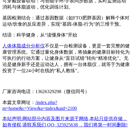
可穿戴设备联动：与智能手环/手表同步数据，实时监测运动
消耗与体脂波动，优化训练计划。
基因检测结合：通过基因数据（如FTO肥胖基因）解释个体对
运动/饮食的反应差异，实现“基因-体脂-行为”的三维干预。
结语：科学健身，从“读懂身体”开始
人体体脂成分分析仪
不仅是一台检测设备，更是一套完整的健
康管理系统。它通过量化身体数据，将抽象的健康目标转化为
可执行的行动方案，让健身从“盲目试错”转向“精准优化”。无
论是健身新手还是运动达人，拥有一台体脂仪，就等于为健康
投资了一位24小时在线的“私人教练”。
厂家咨询电话：13626329298（微信同号）
本篇文章网址：
/index.php?
m=home&c=View&a=index&aid=2100
本站声明:网站部分内容及图片来源于网络,本站只提供存储，
如有侵权,请联系我们,QQ: 325925638 ，我们将第一时间删除!