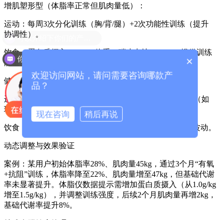
增肌塑形型（体脂率正常但肌肉量低）：
运动：每周3次分化训练（胸/背/腿）+2次功能性训练（提升
协调性）。
饮食：蛋白质摄入≥1.6g/kg体重，碳水占比50%-60%提供训练
你们是怎么收费的呢？
×
能量。
欢迎访问网站，请问需要咨询哪款产
健康维持型（体脂率与肌肉量均达标）：
品？
运动：每周3次混合训练（有氧+抗阻）+1次柔韧性训练（如
瑜伽）。
现在咨询
稍后再说
饮食：均衡摄入宏量营养素，定期通过体脂仪监测数据波动。
动态调整与效果验证
案例：某用户初始体脂率28%、肌肉量45kg，通过3个月“有氧
+抗阻”训练，体脂率降至22%、肌肉量增至47kg，但基础代谢
率未显著提升。体脂仪数据提示需增加蛋白质摄入（从1.0g/kg
增至1.5g/kg），并调整训练强度，后续2个月肌肉量再增2kg，
基础代谢率提升8%。