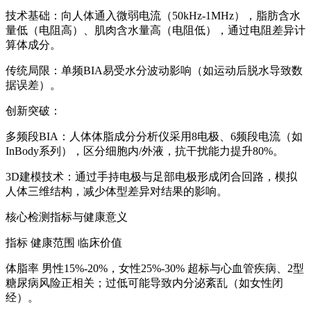
技术基础：向人体通入微弱电流（50kHz-1MHz），脂肪含水
量低（电阻高）、肌肉含水量高（电阻低），通过电阻差异计
算体成分。
传统局限：单频BIA易受水分波动影响（如运动后脱水导致数
据误差）。
创新突破：
多频段BIA：
人体体脂成分分析仪
采用8电极、6频段电流（如
InBody系列），区分细胞内/外液，抗干扰能力提升80%。
3D建模技术：通过手持电极与足部电极形成闭合回路，模拟
人体三维结构，减少体型差异对结果的影响。
核心检测指标与健康意义
指标 健康范围 临床价值
体脂率 男性15%-20%，女性25%-30% 超标与心血管疾病、2型
糖尿病风险正相关；过低可能导致内分泌紊乱（如女性闭
经）。