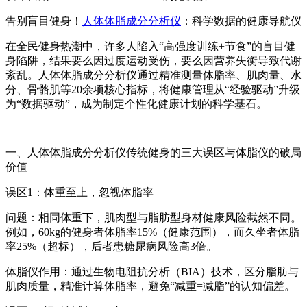
告别盲目健身！
人体体脂成分分析仪
：科学数据的健康导航仪
在全民健身热潮中，许多人陷入“高强度训练+节食”的盲目健
身陷阱，结果要么因过度运动受伤，要么因营养失衡导致代谢
紊乱。人体体脂成分分析仪通过精准测量体脂率、肌肉量、水
分、骨骼肌等20余项核心指标，将健康管理从“经验驱动”升级
为“数据驱动”，成为制定个性化健康计划的科学基石。
一、
人体体脂成分分析仪
传统健身的三大误区与体脂仪的破局
价值
误区1：体重至上，忽视体脂率
问题：相同体重下，肌肉型与脂肪型身材健康风险截然不同。
例如，60kg的健身者体脂率15%（健康范围），而久坐者体脂
率25%（超标），后者患糖尿病风险高3倍。
体脂仪作用：通过生物电阻抗分析（BIA）技术，区分脂肪与
肌肉质量，精准计算体脂率，避免“减重=减脂”的认知偏差。