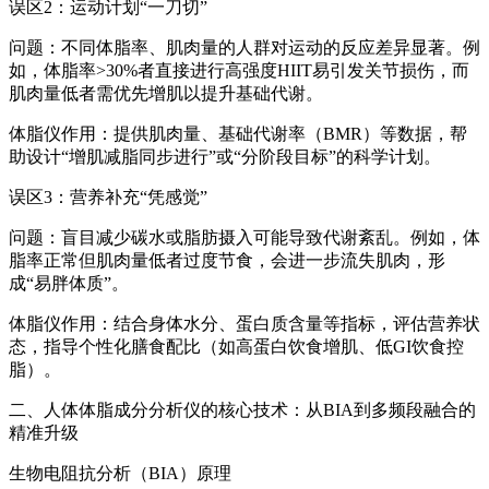
误区2：运动计划“一刀切”
问题：不同体脂率、肌肉量的人群对运动的反应差异显著。例
如，体脂率>30%者直接进行高强度HIIT易引发关节损伤，而
肌肉量低者需优先增肌以提升基础代谢。
体脂仪作用：提供肌肉量、基础代谢率（BMR）等数据，帮
助设计“增肌减脂同步进行”或“分阶段目标”的科学计划。
误区3：营养补充“凭感觉”
问题：盲目减少碳水或脂肪摄入可能导致代谢紊乱。例如，体
脂率正常但肌肉量低者过度节食，会进一步流失肌肉，形
成“易胖体质”。
体脂仪作用：结合身体水分、蛋白质含量等指标，评估营养状
态，指导个性化膳食配比（如高蛋白饮食增肌、低GI饮食控
脂）。
二、
人体体脂成分分析仪
的核心技术：从BIA到多频段融合的
精准升级
生物电阻抗分析（BIA）原理