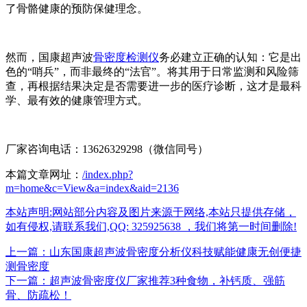
了骨骼健康的预防保健理念。
然而，
国康超声波
骨密度检测仪
务必建立正确的认知：它是出
色的“哨兵”，而非最终的“法官”。将其用于日常监测和风险筛
查，再根据结果决定是否需要进一步的医疗诊断，这才是最科
学、最有效的健康管理方式。
厂家咨询电话：13626329298（微信同号）
本篇文章网址：
/index.php?
m=home&c=View&a=index&aid=2136
本站声明:网站部分内容及图片来源于网络,本站只提供存储，
如有侵权,请联系我们,QQ: 325925638 ，我们将第一时间删除!
上一篇：山东国康超声波骨密度分析仪科技赋能健康无创便捷
测骨密度
下一篇：超声波骨密度仪厂家推荐3种食物，补钙质、强筋
骨、防疏松！