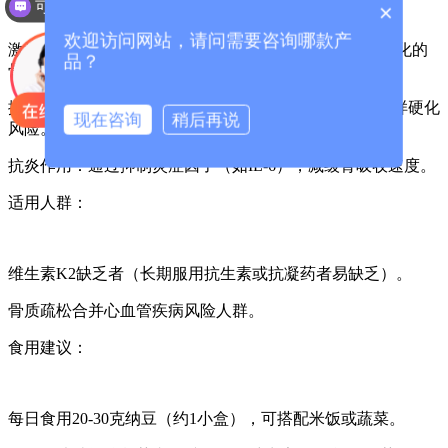
×
你们是怎么收费的呢？
欢迎访问网站，请问需要咨询哪款产
激活骨钙素：维生素K2是骨钙素羧化的关键辅酶，未羧化的
品？
骨钙素无法结合钙，导致骨密度下降。
抑制血管钙化：将血液中的钙引导至骨骼，减少动脉粥样硬化
现在咨询
稍后再说
风险。
抗炎作用：通过抑制炎症因子（如IL-6），减缓骨吸收速度。
适用人群：
维生素K2缺乏者（长期服用抗生素或抗凝药者易缺乏）。
骨质疏松合并心血管疾病风险人群。
食用建议：
每日食用20-30克纳豆（约1小盒），可搭配米饭或蔬菜。