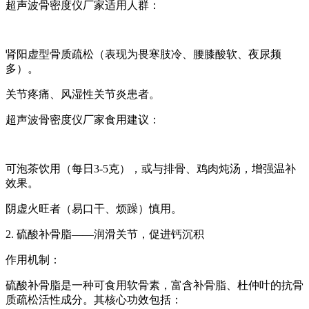
超声波骨密度仪厂家
适用人群：
肾阳虚型骨质疏松（表现为畏寒肢冷、腰膝酸软、夜尿频
多）。
关节疼痛、风湿性关节炎患者。
超声波骨密度仪厂家
食用建议：
可泡茶饮用（每日3-5克），或与排骨、鸡肉炖汤，增强温补
效果。
阴虚火旺者（易口干、烦躁）慎用。
2. 硫酸补骨脂——润滑关节，促进钙沉积
作用机制：
硫酸补骨脂是一种可食用软骨素，富含补骨脂、杜仲叶的抗骨
质疏松活性成分。其核心功效包括：