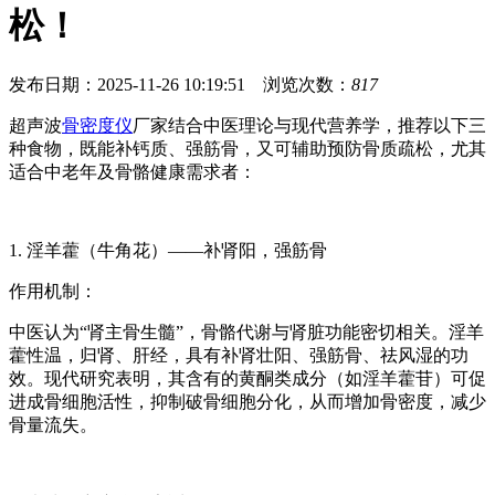
松！
发布日期：2025-11-26 10:19:51 浏览次数：
817
超声波
骨密度仪
厂家结合中医理论与现代营养学，推荐以下三
种食物，既能补钙质、强筋骨，又可辅助预防骨质疏松，尤其
适合中老年及骨骼健康需求者：
1. 淫羊藿（牛角花）——补肾阳，强筋骨
作用机制：
中医认为“肾主骨生髓”，骨骼代谢与肾脏功能密切相关。淫羊
藿性温，归肾、肝经，具有补肾壮阳、强筋骨、祛风湿的功
效。现代研究表明，其含有的黄酮类成分（如淫羊藿苷）可促
进成骨细胞活性，抑制破骨细胞分化，从而增加骨密度，减少
骨量流失。