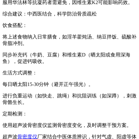
服用华法林等抗凝药者需避免，因维生素K2可能影响药效。
综合建议：中西医结合，科学防治骨质疏松
饮食搭配：
将上述食物纳入日常膳食，如淫羊藿炖汤、纳豆拌饭、硫酸补
骨脂冲剂。
同步补充钙（牛奶、豆腐）和维生素D（晒太阳或食用深海
鱼），促进钙吸收。
生活方式调整：
每日晒太阳15-30分钟（避开正午强光）。
进行负重运动（如快走、跳绳）和抗阻训练（如深蹲），刺激
骨骼生长。
定期检测：
使用超声波骨密度仪监测骨密度变化，及时调整干预方案。
超声波
骨密度仪
厂家
结合中医体质辨识，针对气虚、阳虚等体